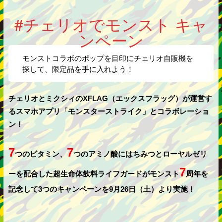
#チェリオでモンスト キャ
ンペーン
モンストコラボのポップを目印にチェリオ自販機を
探して、限定品を手に入れよう！
チェリオとミクシィのXFLAG（エックスフラッグ）が運営す
るスマホアプリ「モンスターストライク」とコラボレーショ
ン！
7
7
つのビタミン、
つのアミノ酸にはちみつとローヤルゼリ
7
ーを配合した超生命体飲料ライフガードがモンスト
周年を
記念して3つのキャンペーンを9月26日（土）より実施！