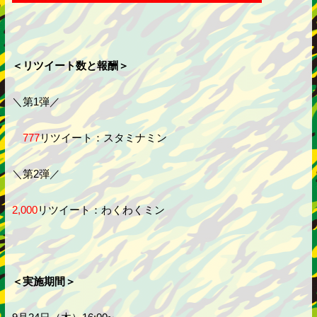
＜リツイート数と報酬＞
＼第1弾／
777
リツイート：スタミナミン
＼第2弾／
2,000
リツイート：わくわくミン
＜実施期間＞