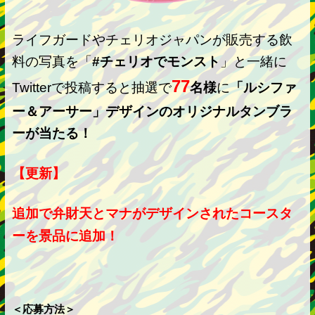
ライフガードやチェリオジャパンが販売する飲
料の写真を「
#チェリオでモンスト
」と一緒に
77
Twitterで投稿すると抽選で
名様
に
「ルシファ
ー＆アーサー」デザインのオリジナルタンブラ
ーが当たる！
【更新】
追加で弁財天とマナがデザインされたコースタ
ーを景品に追加！
＜応募方法＞