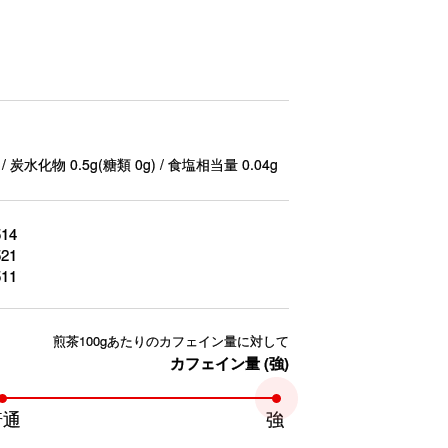
 / 炭水化物 0.5g(糖類 0g) / 食塩相当量 0.04g
514
521
511
煎茶100gあたりのカフェイン量に対して
カフェイン量 (強)
普通
強