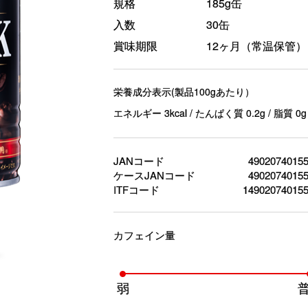
規格
185g缶
入数
30缶
賞味期限
12ヶ月（常温保管）
栄養成分表示(製品100gあたり）
エネルギー 3kcal / たんぱく質 0.2g / 脂質 0g
JANコード
4902074015
ケースJANコード
4902074015
ITFコード
14902074015
カフェイン量
弱