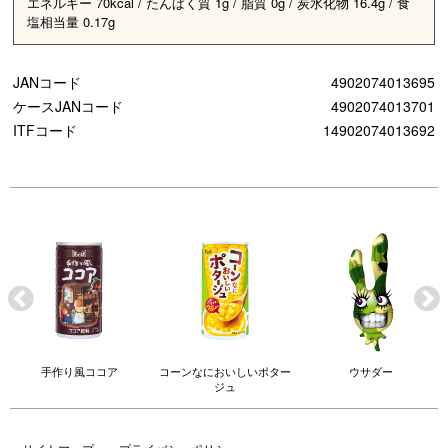
エネルギー 70kcal / たんぱく質 1g / 脂質 0g / 炭水化物 16.4g / 食
塩相当量 0.17g
JANコード
4902074013695
ケースJANコード
4902074013701
ITFコード
14902074013692
手作り風ココア
コーンなにおいしいポター
ウサダー
ジュ