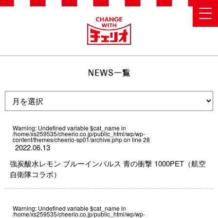
Warning
: Undefined variable $cat_name in
/home/xs259535/cheerio.co.jp/public_html/wp/wp-
content/themes/cheerio-sp01/archive.php
on line
28
2022.06.13
強炭酸水レモン ブルーインパルス 青の衝撃 1000PET（航空
自衛隊コラボ）
Warning
: Undefined variable $cat_name in
/home/xs259535/cheerio.co.jp/public_html/wp/wp-